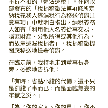
不折不扣的「違法逃稅」。在財政
部發布的「稅捐稽徵法第41條所定
納稅義務人逃漏稅行為移送偵辦注
意事項」中就明白指出，納稅義務
人如有「利用他人名義從事交易、
隱匿財產、分散所得或其他行為，
而故意逃漏稅捐者」，稅捐稽徵機
關應移送地檢署偵辦。
在臨走前，我特地走到董事長身
旁，委婉地告訴他：
「有時，省點小錢的代價，還不只
是罰錢了事而已，而是面臨無妄的
牢獄之災。」
「為了你的家人、你的員工，你不