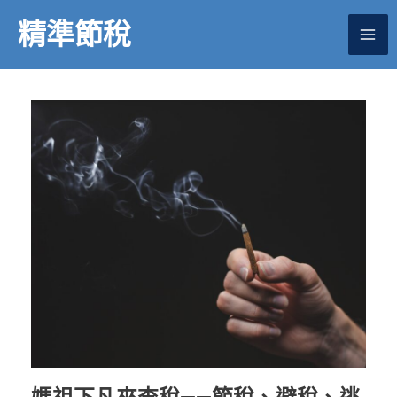
跳
精準節稅
至
主
要
內
容