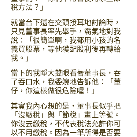
稅方法？」
就當台下還在交頭接耳地討論時，
只見董事長率先舉手，霸氣地對我
說：「很簡單啊，我都用小孩的名
義買股票，等他獲配股利後再轉給
我。」
當下的我睜大雙眼看著董事長，吞
了吞口水，我委婉地告訴他：「董
仔，你這樣做很危險喔！」
其實我內心想的是，董事長似乎把
「沒繳稅」與「節稅」畫上等號。
你沒去繳稅，不代表稅法允許你可
以不用繳稅。因為一筆所得是否要