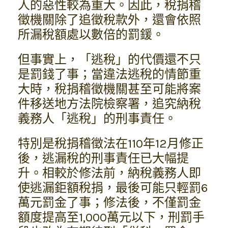
人的惡性較為重大。因此，稅捐稽
徵機關除了追徵稅款外，還會依照
所漏稅額處以數倍的罰鍰。
但事實上，「逃稅」的代價還不只
是罰錢了事；當違法逃稅的情節重
大時，稅捐稽徵機關甚至可能將案
件移送地方法院檢察署，追究納稅
義務人「逃稅」的刑事責任。
特別是稅捐稽徵法在110年12月修正
後，逃漏稅的刑事責任已大幅提
升。相較於修法前，納稅義務人即
使逃漏鉅額稅捐，最後可能只輕罰6
萬元罰金了事；修法後，不僅罰金
額度提高至1,000萬元以下，刑罰手