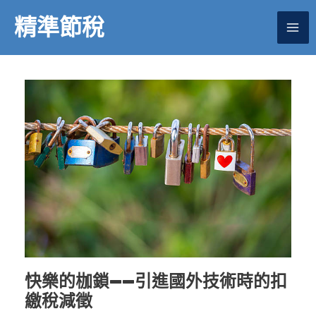
跳
精準節稅
至
主
要
內
容
快樂的枷鎖——引進國外技術時的扣
繳稅減徵