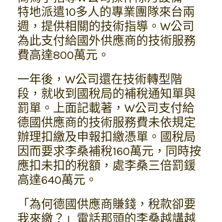
特地派遣10多人的專業團隊來台兩
週，提供相關的技術指導。W公司
為此支付給國外供應商的技術服務
費高達800萬元。
一年後，W公司還在技術轉型階
段，就收到國稅局的補稅通知單與
罰單。上面記載著，W公司支付給
德國供應商的技術服務費未依規定
辦理扣繳及申報扣繳憑單。國稅局
因而要求李桑補稅160萬元，同時按
應扣未扣的稅額，處李桑三倍罰鍰
高達640萬元。
「為何德國供應商賺錢，稅款卻要
我來繳？」電話那頭的李桑越講越