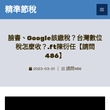
跳
精準節稅
至
主
要
內
容
臉書、Google該繳稅？台灣數位
稅怎麼收？.ft陳衍任【請問
486】
2023-03-01
請問486