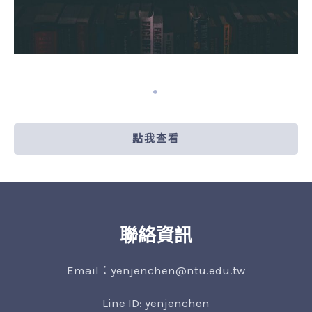
點我查看
聯絡資訊
Email：yenjenchen@ntu.edu.tw
Line ID: yenjenchen